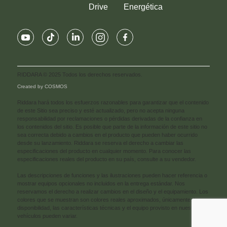
Drive
Energética
RIDDARA © 2025 Todos los derechos reservados.
Created by COSMOS
Riddara hará todos los esfuerzos razonables para garantizar que el contenido
de este Sitio sea preciso y esté actualizado, pero no acepta ninguna
responsabilidad por reclamaciones o pérdidas derivadas de la confianza en
los contenidos del sitio. Es posible que parte de la información de este sitio no
sea correcta debido a cambios en el producto que pueden haber ocurrido
desde su lanzamiento. Riddara se reserva el derecho a cambiar las
especificaciones del producto en cualquier momento. Para conocer las
especificaciones reales del producto en su país, consulte a su vendedor.
Las descripciones de funciones y las ilustraciones pueden hacer referencia o
mostrar equipos opcionales no incluidos en la entrega estándar. Nos
reservamos el derecho a realizar cambios en el diseño y el equipamiento. Los
colores que se muestran son colores reales aproximados, únicamente. La
disponibilidad, las características técnicas y el equipo provisto en nuestros
vehículos pueden variar.